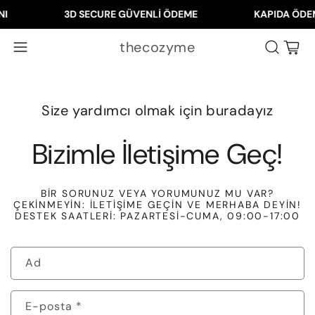
I
3D SECURE GÜVENLİ ÖDEME
KAPIDA ÖDEM
thecozyme
Sepet
Size yardımcı olmak için buradayız
Bizimle İletişime Geç!
BIR SORUNUZ VEYA YORUMUNUZ MU VAR?
ÇEKINMEYIN: İLETIŞIME GEÇIN VE MERHABA DEYIN!
DESTEK SAATLERI: PAZARTESI-CUMA, 09:00-17:00
İletişim formu
Ad
E-posta
*